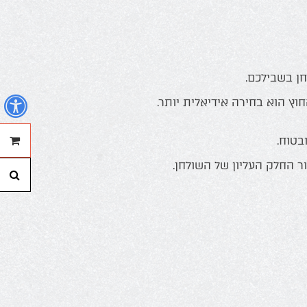
ן בשבילכם.
נ
ץ הוא בחירה אידיאלית יותר.
בטוח.
הה
של
 החלק העליון של השולחן.
חי