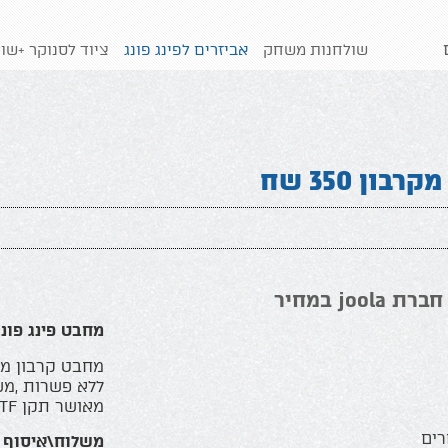
שולחנות משחק
אביזרים לפינג פונג
ציוד לסנוקר +שולחנות
ון 350 שח
jo במחיר
מחבט פינג פונג גר
מחבט קרבון מש
ללא פשרות ,מ
מאושר תקן ITTF
רים
משלוח\איסוף 