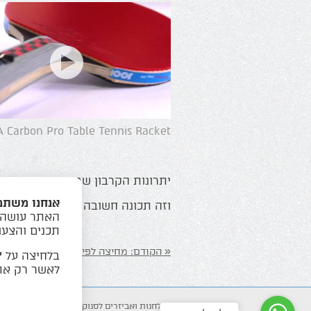
 Carbon Pro Table Tennis Racket
יתרונות הקרבון שבכל פינה במחב
אנחנו משתמ
וזה תכונה חשובה במשחק מהיר ומ
האתר עושה ש
תכנים והצעו
«
הקודם:
מחיצה לפינג פונג
הבא:
בלחיצה על
“
לאשר רק את 
שולחנות ואביזרים לסנוקר ופינג פונג