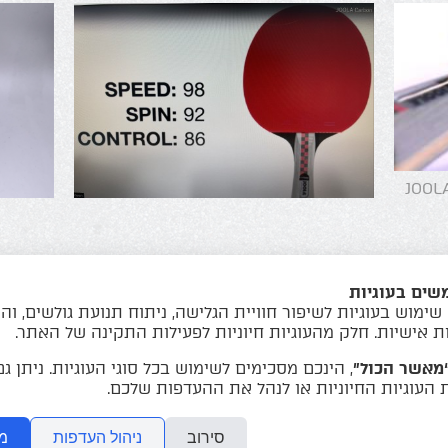
JOOLA
ט הקפיצה או התגובה חזרה תהיה זהה
שים בעוגיות
קצועי
ימוש בעוגיות לשיפור חוויית הגלישה, ניתוח תנועת גולשים, ו
ת אישיות. חלק מהעוגיות חיוניות לפעילות התקינה של האתר.
»
סט מחבטי קרבון joola בתיק
מאשר הכול”
, הינכם מסכימים לשימוש בכל סוגי העוגיות. ניתן ג
העוגיות החיוניות או לנהל את ההעדפות שלכם.
סירוב
ניהול העדפות
מ