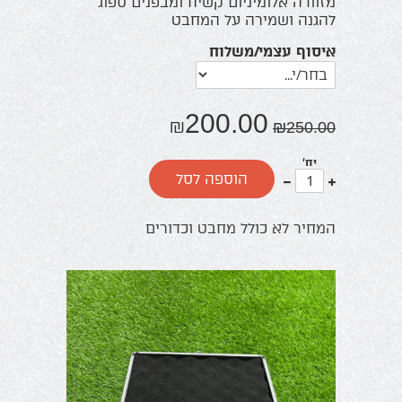
מזוודה אלומיניום קשיח ומבפנים ספוג
להגנה ושמירה על המחבט
איסוף עצמי/משלוח
200.00
₪
₪
250.00
יח'
עוד
פחות
הוספה לסל
אחד
אחד
המחיר לא כולל מחבט וכדורים