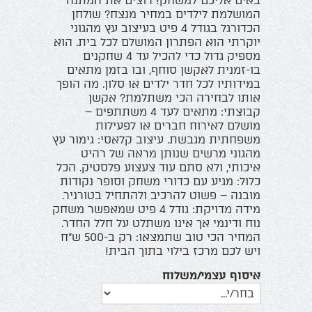
באים אליכם למשחק! רוצים את המתנה
המושלמת לילדים במחיר מנצח? שולחן
הכדורגל בגודל 4 פיט בעיצוב עץ מהגוני
יוקרתי הוא הפתרון המושלם לכל בית. הוא
מספיק גדול כדי להכיל עד 4 שחקנים
בו-זמנית לאקשן סוחף, ובו בזמן מתאים
במידותיו לכל חדר ילדים או סלון. מה הופך
אותו לבחירה הכי משתלמת? אקשן
קבוצתי: מתאים לעד 4 משתתפים –
מושלם לאירוח חברים או לפעילות
משפחתית מגבשת. עיצוב קלאסי: גימור עץ
מהגוני מרשים שנותן מראה של רהיט
איכותי, ולא סתם עוד צעצוע פלסטיק. הכל
כלול: מגיע עם כדורי משחק וסופר נקודות
מובנה – פשוט להרכיב ולהתחיל בטורניר.
מידה מדויקת: גודל 4 פיט שמאפשר משחק
נוח ודינמי אך אינו משתלט על חלל החדר.
המחיר הכי טוב שתמצאו: רק ב-500 ש"ח
ויש לכם מרכז בילוי בתוך הבית!
איסוף עצמי/משלוח