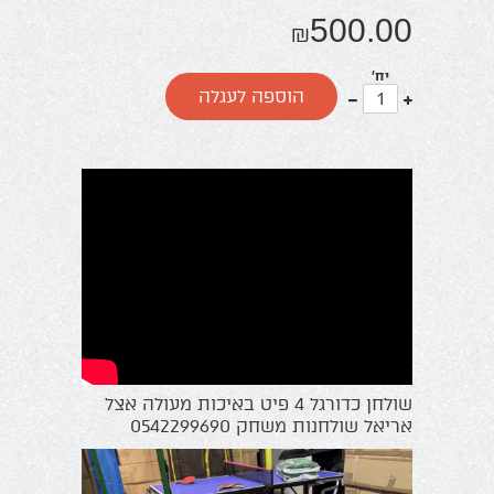
500.00
₪
יח'
עוד
פחות
הוספה לעגלה
אחד
אחד
שולחן כדורגל 4 פיט באיכות מעולה אצל
אריאל שולחנות משחק 0542299690