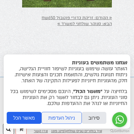
«
הקודם:
זריקת כדורי פוטבול 650שח
»
הבא:
סנוקר שולחני למשרד
אנחנו משתמשים בעוגיות
האתר עושה שימוש בעוגיות לשיפור חוויית הגלישה,
ניתוח תנועת גולשים, והתאמת תכנים והצעות אישיות.
חלק מהעוגיות חיוניות לפעילות התקינה של האתר.
בלחיצה על
“מאשר הכול”
, הינכם מסכימים לשימוש בכל
סוגי העוגיות. ניתן גם לבחור לאשר רק את העוגיות
החיוניות או לנהל את ההעדפות שלכם.
שולחנות משחק
אביזרים לפינג פונג
סירוב
ניהול העדפות
מאשר הכל
ציוד לסנוקר +שולחנות rasson
חנות הפנאי
ההזמנה
חיפ
איך בוחרים טניס שולחן\פינג פונג
צרו קשר
שלך