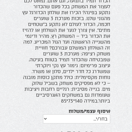
הכדור תמיד בתנועה, וגם אתם. נמאס לכם
לעצור את המשחק בכל פעם שהכדור
נתקע בפינה? הכירו את שולחן הכדורגל עץ
מהגוני שלנו. בזכות מערכת 3 שוערים
חכמה, הכדור לעולם לא נתקע ב"שטחים
מתים". אין צורך לנער את השולחן או להזיז
את הכדור ביד – המשחק רץ, מהיר ודינמי
מהשנייה הראשונה ועד הגול המכריע. למה
זה השולחן המושלם עבורכם? חוויית
משחק רציפה: מערכת 3 שוערים
שמבטיחה שהכדור תמיד בטווח בעיטה.
עיצוב פרימיום: גימור עץ נקי ויוקרתי
שמשדרג כל חדר ילדים, סלון או משרד.
נוחות מקסימלית: כולל מתקן כוסות מובנה
– כי לא מפסיקים משחק בשביל שלוק
מים. בנייה מסיבית: רגליים רחבות ויציבות
שעומדות גם במשחקים האגרסיביים
ביותר.במידה 140*73*85
איסוף עצמי/משלוח